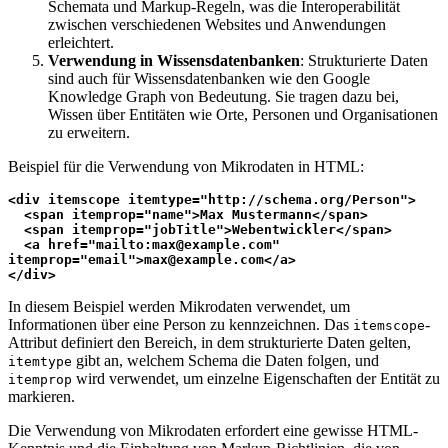
Schemata und Markup-Regeln, was die Interoperabilität
zwischen verschiedenen Websites und Anwendungen
erleichtert.
Verwendung in Wissensdatenbanken
: Strukturierte Daten
sind auch für Wissensdatenbanken wie den Google
Knowledge Graph von Bedeutung. Sie tragen dazu bei,
Wissen über Entitäten wie Orte, Personen und Organisationen
zu erweitern.
Beispiel für die Verwendung von Mikrodaten in HTML:
<div itemscope itemtype="http://schema.org/Person">

  <span itemprop="name">Max Mustermann</span>

  <span itemprop="jobTitle">Webentwickler</span>

  <a href="mailto:max@example.com" 
itemprop="email">max@example.com</a>

</div>
In diesem Beispiel werden Mikrodaten verwendet, um
Informationen über eine Person zu kennzeichnen. Das
-
itemscope
Attribut definiert den Bereich, in dem strukturierte Daten gelten,
gibt an, welchem Schema die Daten folgen, und
itemtype
wird verwendet, um einzelne Eigenschaften der Entität zu
itemprop
markieren.
Die Verwendung von Mikrodaten erfordert eine gewisse HTML-