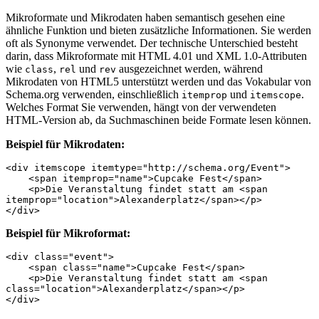
Mikroformate und Mikrodaten haben semantisch gesehen eine
ähnliche Funktion und bieten zusätzliche Informationen. Sie werden
oft als Synonyme verwendet. Der technische Unterschied besteht
darin, dass Mikroformate mit HTML 4.01 und XML 1.0-Attributen
wie
,
und
ausgezeichnet werden, während
class
rel
rev
Mikrodaten von HTML5 unterstützt werden und das Vokabular von
Schema.org verwenden, einschließlich
und
.
itemprop
itemscope
Welches Format Sie verwenden, hängt von der verwendeten
HTML-Version ab, da Suchmaschinen beide Formate lesen können.
Beispiel für Mikrodaten:
<div itemscope itemtype="http://schema.org/Event">

    <span itemprop="name">Cupcake Fest</span>

    <p>Die Veranstaltung findet statt am <span 
itemprop="location">Alexanderplatz</span></p>

</div>
Beispiel für Mikroformat:
<div class="event">

    <span class="name">Cupcake Fest</span>

    <p>Die Veranstaltung findet statt am <span 
class="location">Alexanderplatz</span></p>

</div>