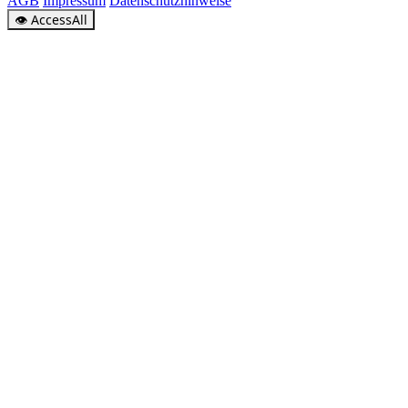
AGB
Impressum
Datenschutzhinweise
👁
AccessAll