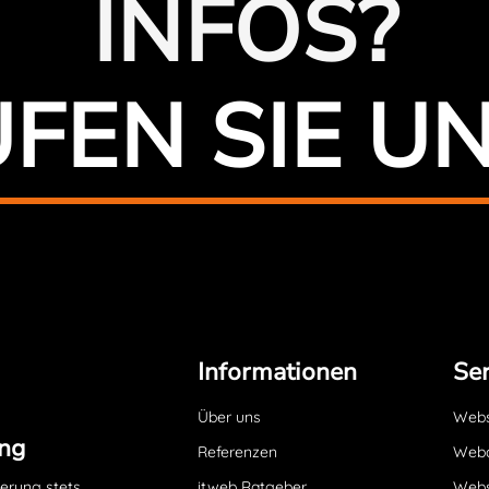
INFOS?
FEN SIE U
Informationen
Ser
Über uns
Websi
ng
Referenzen
Webd
ierung stets
itweb Ratgeber
Webs