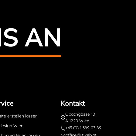
NS AN
vice
Kontakt
Obachgasse 10
te erstellen lassen
A-1220 Wien
esign Wien
+43 (0) 1 389 03 89
office@itweb.at
hop erstellen lassen