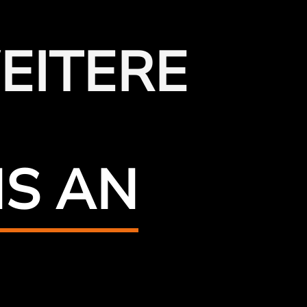
EITERE
NS AN