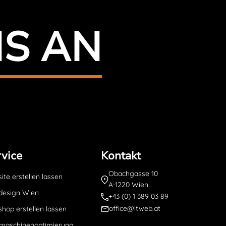
NS AN
vice
Kontakt
Obachgasse 10
te erstellen lassen
A-1220 Wien
esign Wien
+43 (0) 1 389 03 89
office@itweb.at
hop erstellen lassen
maschinenoptimierung