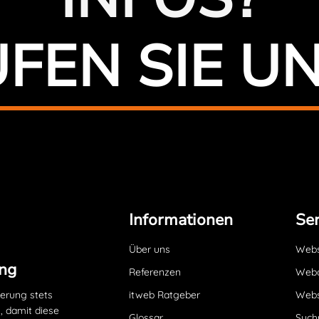
FEN SIE U
Informationen
Ser
Über uns
Websi
ng
Referenzen
Webd
ierung stets
itweb Ratgeber
Webs
, damit diese
Glossar
Such