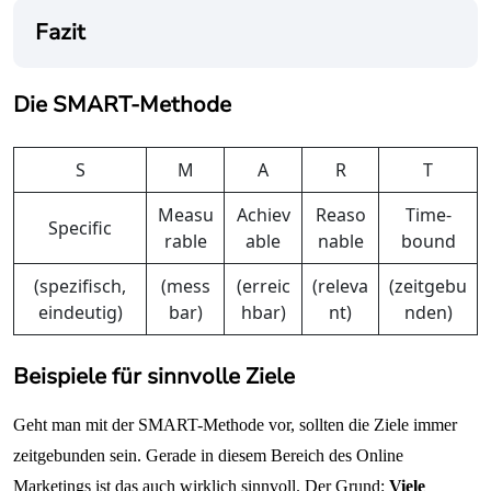
Fazit
Die SMART-Methode
S
M
A
R
T
Measu
Achiev
Reaso
Time-
Specific
rable
able
nable
bound
(spezifisch,
(mess
(erreic
(releva
(zeitgebu
eindeutig)
bar)
hbar)
nt)
nden)
Beispiele für sinnvolle Ziele
Geht man mit der SMART-Methode vor, sollten die Ziele immer
zeitgebunden sein. Gerade in diesem Bereich des Online
Marketings ist das auch wirklich sinnvoll. Der Grund:
Viele