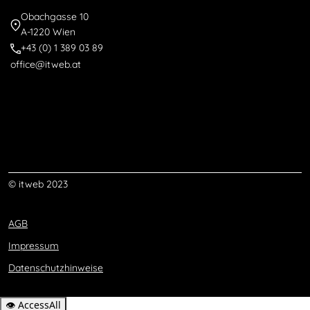
Obachgasse 10
A-1220 Wien
+43 (0) 1 389 03 89
office@itweb.at
© itweb 2023
AGB
Impressum
Datenschutzhinweise
👁
AccessAll