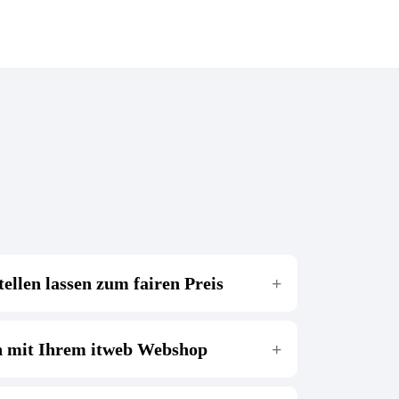
tellen lassen zum fairen Preis
dividuellem Design, einer sauberen Technik und
n mit Ihrem itweb Webshop
elbstverwaltung. Außerdem kümmern wir uns um
le Onlineangelegenheiten!