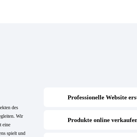
Professionelle Website ers
pekten des
gleiten. Wir
Wir erstellen hochwertige Websites mit in
Produkte online verkaufe
t eine
einem benutzerfreundlichen System zur S
Domains und Hosting. Eine Agentur für al
ns spielt und