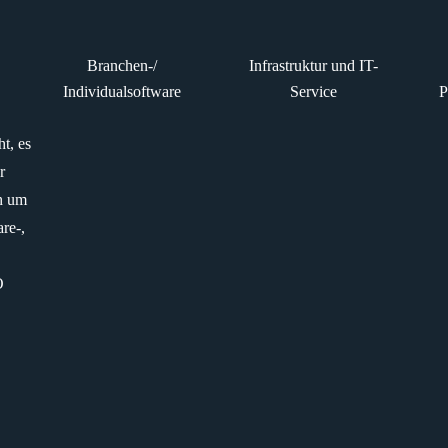
Google Ads Service
Branchen-/
Infrastruktur und IT-
Individualsoftware
Service
P
t, es
r
ch um
re-,
O