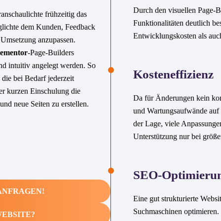
Durch den visuellen Page-
anschaulichte frühzeitig das
Funktionalitäten deutlich be
öglichte dem Kunden, Feedback
Entwicklungskosten als auc
en Umsetzung anzupassen.
lementor
-Page-Builders
d intuitiv angelegt werden. So
Kosteneffizienz
die bei Bedarf jederzeit
er kurzen Einschulung die
Da für Änderungen kein kom
und neue Seiten zu erstellen.
und Wartungsaufwände auf 
der Lage, viele Anpassunge
Unterstützung nur bei größe
SEO-Optimieru
ANFRAGEN!
Eine gut strukturierte Websi
Suchmaschinen optimieren. 
WEBSITE?