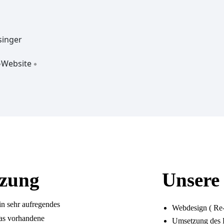
singer
Website
tzung
Unsere 
n sehr aufregendes
Webdesign
( Re-
das vorhandene
Umsetzung des K