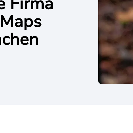
e Firma
 Maps
achen