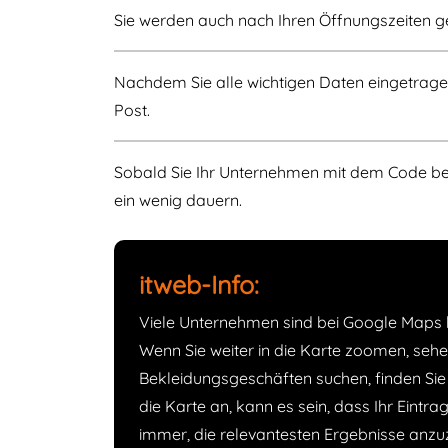
Sie werden auch nach Ihren Öffnungszeiten gef
Nachdem Sie alle wichtigen Daten eingetrage
Post.
Sobald Sie Ihr Unternehmen mit dem Code bes
ein wenig dauern.
itweb-Info:
Viele Unternehmen sind bei Google Maps h
Wenn Sie weiter in die Karte zoomen, seh
Bekleidungsgeschäften suchen, finden Sie
die Karte an, kann es sein, dass Ihr Eintr
immer, die relevantesten Ergebnisse anzu