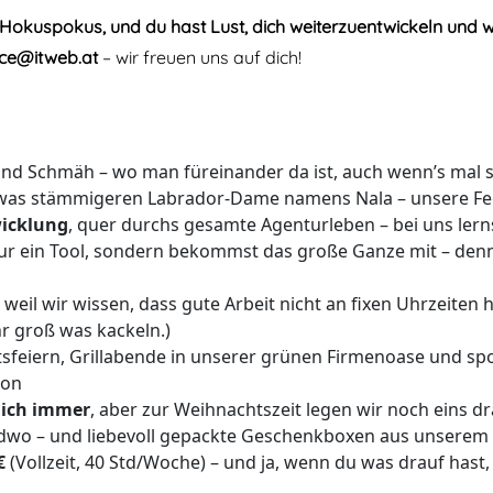
n Hokuspokus, und du hast Lust, dich weiterzuentwickeln und 
ice@itweb.at
– wir freuen uns auf dich!
 und Schmäh – wo man füreinander da ist, auch wenn’s mal 
etwas stämmigeren Labrador-Dame namens Nala – unsere Fe
wicklung
, quer durchs gesamte Agenturleben – bei uns lern
ur ein Tool, sondern bekommst das große Ganze mit – denn
, weil wir wissen, dass gute Arbeit nicht an fixen Uhrzeiten
r groß was kackeln.)
feiern, Grillabende in unserer grünen Firmenoase und spo
hon
rlich immer
, aber zur Weihnachtszeit legen wir noch eins d
gendwo – und liebevoll gepackte Geschenkboxen aus unser
€
(Vollzeit, 40 Std/Woche) – und ja, wenn du was drauf hast,