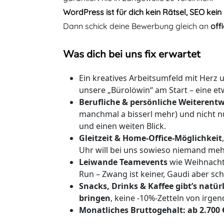
WordPress ist für dich kein Rätsel, SEO kei
Dann schick deine Bewerbung gleich an
off
Was dich bei uns fix erwartet
Ein kreatives Arbeitsumfeld mit Herz
unsere „Bürolöwin“ am Start – eine 
Berufliche & persönliche Weiterent
manchmal a bisserl mehr) und nicht n
und einen weiten Blick.
Gleitzeit & Home-Office-Möglichkeit
Uhr will bei uns sowieso niemand meh
Leiwande Teamevents
wie Weihnachts
Run – Zwang ist keiner, Gaudi aber sc
Snacks, Drinks & Kaffee gibt’s natü
bringen
, keine -10%-Zetteln von ir
Monatliches Bruttogehalt: ab 2.700 