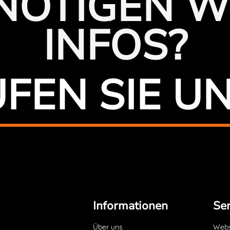
ENÖTIGEN W
INFOS?
FEN SIE U
Informationen
Ser
Über uns
Websi