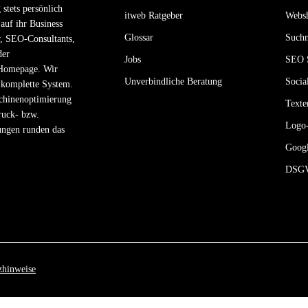
 stets persönlich
itweb Ratgeber
Websh
auf ihr Business
Glossar
Suchm
, SEO-Consultants,
der
Jobs
SEO S
 Homepage. Wir
Unverbindliche Beratung
Socia
s komplette System.
chinen­optimierung
Texte
ruck- bzw.
Logo-
ungen runden das
Googl
DSGV
zhinweise