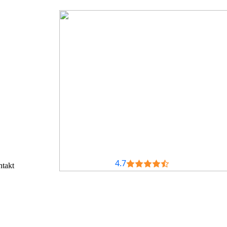
4.7
takt