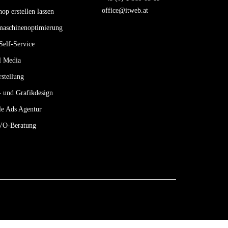
office@itweb.at
op erstellen lassen
aschinenoptimierung
elf-Service
l Media
rstellung
 und Grafikdesign
e Ads Agentur
O-Beratung