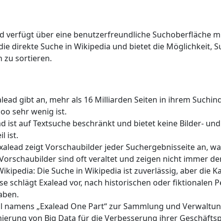
d verfügt über eine benutzerfreundliche Suchoberfläche mit
die direkte Suche in Wikipedia und bietet die Möglichkeit,
 zu sortieren.
alead gibt an, mehr als 16 Milliarden Seiten in ihrem Suchi
o sehr wenig ist.
d ist auf Textsuche beschränkt und bietet keine Bilder- un
 ist.
alead zeigt Vorschaubilder jeder Suchergebnisseite an, wa
Vorschaubilder sind oft veraltet und zeigen nicht immer den
kipedia: Die Suche in Wikipedia ist zuverlässig, aber die K
e schlägt Exalead vor, nach historischen oder fiktionalen 
aben.
ool namens „Exalead One Part“ zur Sammlung und Verwaltun
rung von Big Data für die Verbesserung ihrer Geschäftsp