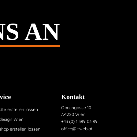
NS AN
vice
Kontakt
Obachgasse 10
te erstellen lassen
A-1220 Wien
esign Wien
+43 (0) 1 389 03 89
office@itweb.at
hop erstellen lassen