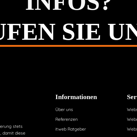
INFOS?
FEN SIE U
Informationen
Ser
Über uns
Websi
Referenzen
Webd
ierung stets
itweb Ratgeber
Webs
, damit diese