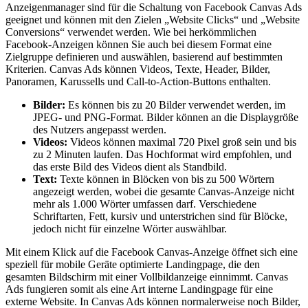
Anzeigenmanager sind für die Schaltung von Facebook Canvas Ads
geeignet und können mit den Zielen „Website Clicks“ und „Website
Conversions“ verwendet werden. Wie bei herkömmlichen
Facebook-Anzeigen können Sie auch bei diesem Format eine
Zielgruppe definieren und auswählen, basierend auf bestimmten
Kriterien. Canvas Ads können Videos, Texte, Header, Bilder,
Panoramen, Karussells und Call-to-Action-Buttons enthalten.
Bilder:
Es können bis zu 20 Bilder verwendet werden, im
JPEG- und PNG-Format. Bilder können an die Displaygröße
des Nutzers angepasst werden.
Videos:
Videos können maximal 720 Pixel groß sein und bis
zu 2 Minuten laufen. Das Hochformat wird empfohlen, und
das erste Bild des Videos dient als Standbild.
Text:
Texte können in Blöcken von bis zu 500 Wörtern
angezeigt werden, wobei die gesamte Canvas-Anzeige nicht
mehr als 1.000 Wörter umfassen darf. Verschiedene
Schriftarten, Fett, kursiv und unterstrichen sind für Blöcke,
jedoch nicht für einzelne Wörter auswählbar.
Mit einem Klick auf die Facebook Canvas-Anzeige öffnet sich eine
speziell für mobile Geräte optimierte Landingpage, die den
gesamten Bildschirm mit einer Vollbildanzeige einnimmt. Canvas
Ads fungieren somit als eine Art interne Landingpage für eine
externe Website. In Canvas Ads können normalerweise noch Bilder,