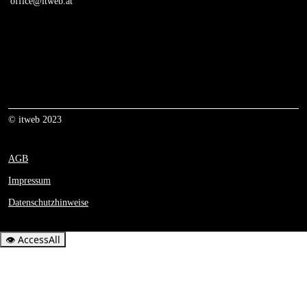
office@itweb.at
© itweb 2023
AGB
Impressum
Datenschutzhinweise
👁
AccessAll