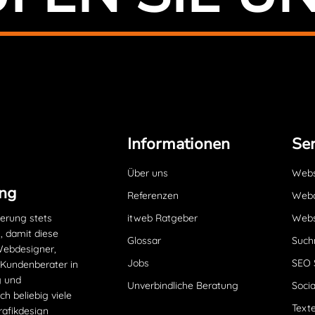
Informationen
Ser
Über uns
Websi
ng
Referenzen
Webd
ierung stets
itweb Ratgeber
Webs
, damit diese
Glossar
Such
 Webdesigner,
Jobs
SEO 
 Kundenberater in
g und
Unverbindliche Beratung
Socia
h beliebig viele
Texte
rafikdesign