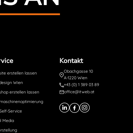
vice
Kontakt
Obachgasse 10
te erstellen lassen
A-1220 Wien
esign Wien
+43 (0) 1 389 03 89
office@itweb.at
hop erstellen lassen
maschinenoptimierung
Self-Service
l Media
rstellung