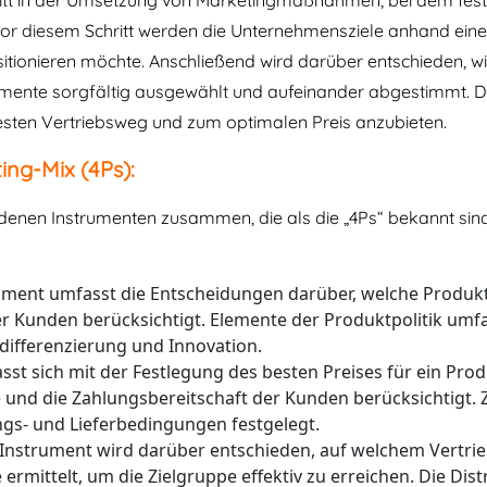
hritt in der Umsetzung von Marketingmaßnahmen, bei dem fest
 Vor diesem Schritt werden die Unternehmensziele anhand ein
tionieren möchte. Anschließend wird darüber entschieden, wi
ente sorgfältig ausgewählt und aufeinander abgestimmt. Das
 besten Vertriebsweg und zum optimalen Preis anzubieten.
ng-Mix (4Ps):
iedenen Instrumenten zusammen, die als die „4Ps“ bekannt si
ument umfasst die Entscheidungen darüber, welche Produk
er Kunden berücksichtigt. Elemente der Produktpolitik umf
differenzierung und Innovation.
asst sich mit der Festlegung des besten Preises für ein Pr
und die Zahlungsbereitschaft der Kunden berücksichtigt. Z
gs- und Lieferbedingungen festgelegt.
Instrument wird darüber entschieden, auf welchem Vertri
rmittelt, um die Zielgruppe effektiv zu erreichen. Die Dist