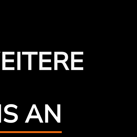
EITERE
NS AN