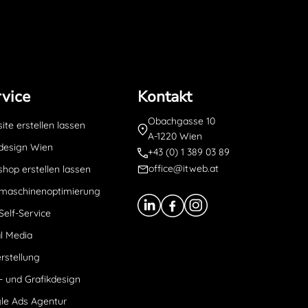
vice
Kontakt
Obachgasse 10
te erstellen lassen
A-1220 Wien
esign Wien
+43 (0) 1 389 03 89
office@itweb.at
hop erstellen lassen
maschinenoptimierung
Self-Service
l Media
rstellung
- und Grafikdesign
le Ads Agentur