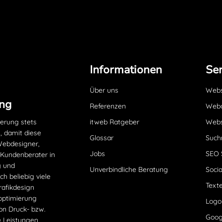
Informationen
Ser
Über uns
Websi
ng
Referenzen
Webd
ierung stets
itweb Ratgeber
Webs
, damit diese
Glossar
Such
 Webdesigner,
Jobs
SEO 
 Kundenberater in
g und
Unverbindliche Beratung
Socia
h beliebig viele
Texte
rafikdesign
optimierung
Logo
on Druck- bzw.
Goog
e Leistungen