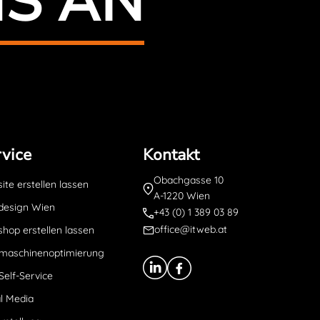
NS AN
vice
Kontakt
Obachgasse 10
te erstellen lassen
A-1220 Wien
esign Wien
+43 (0) 1 389 03 89
office@itweb.at
hop erstellen lassen
maschinenoptimierung
Self-Service
l Media