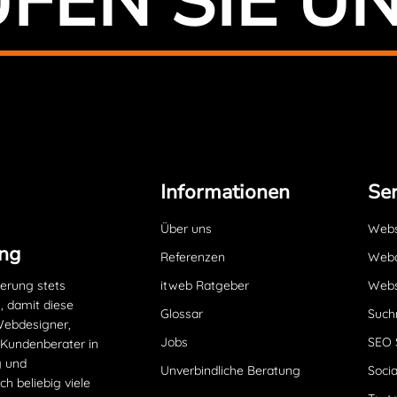
FEN SIE U
Informationen
Ser
Über uns
Websi
ng
Referenzen
Webd
ierung stets
itweb Ratgeber
Webs
, damit diese
Glossar
Such
 Webdesigner,
Jobs
SEO 
 Kundenberater in
g und
Unverbindliche Beratung
Socia
h beliebig viele