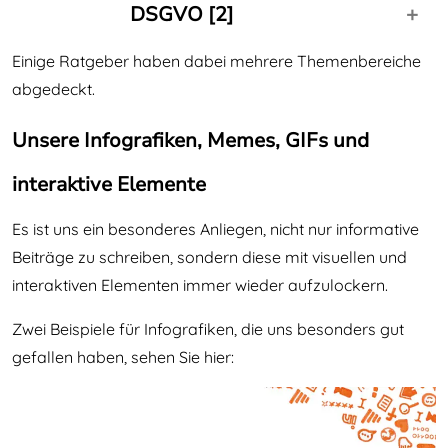
aws Förderung als Unterstützung für
Zielgruppenanalyse für Websites: Definieren Sie
DSGVO [2]
Digitalisierung während COVID-19 KMU.E-
Zielgruppen Königsdisziplin Neugestaltung der
Commerce: Ein Überblick über die Digitalisierungs-
Einige Ratgeber haben dabei mehrere Themenbereiche
Website – mit klarer Struktur zum erfolgreicheren
aws Förderung als Unterstützung für
Förderung für KMU
Webauftritt
abgedeckt.
Digitalisierung während COVID-19 KMU.E-
Commerce: Ein Überblick über die Digitalisierungs-
Unsere Infografiken, Memes, GIFs und
Test
Test link
Förderung für KMU
interaktive Elemente
asd
Es ist uns ein besonderes Anliegen, nicht nur informative
Beiträge zu schreiben, sondern diese mit visuellen und
interaktiven Elementen immer wieder aufzulockern.
Zwei Beispiele für Infografiken, die uns besonders gut
gefallen haben, sehen Sie hier: