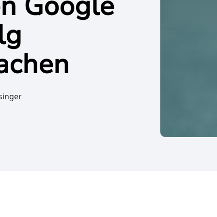
n Google
lg
achen
singer