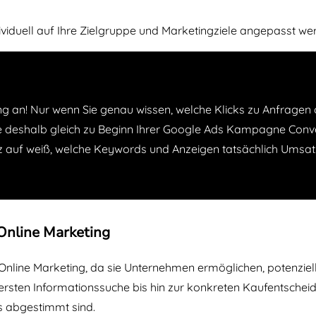
viduell auf Ihre Zielgruppe und Marketingziele angepasst we
g an! Nur wenn Sie genau wissen, welche Klicks zu Anfragen 
e deshalb gleich zu Beginn Ihrer Google Ads Kampagne Conve
rz auf weiß, welche Keywords und Anzeigen tatsächlich Umsat
Online Marketing
Online Marketing, da sie Unternehmen ermöglichen, potenziel
 ersten Informationssuche bis hin zur konkreten Kaufentsche
s abgestimmt sind.